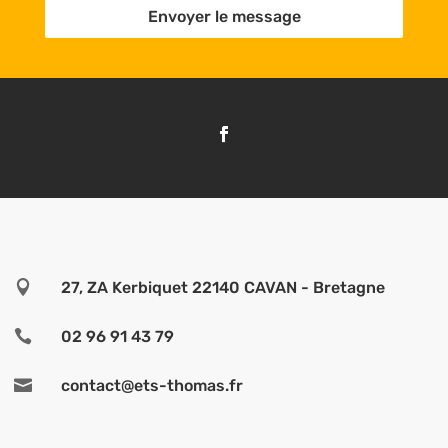
Envoyer le message

27, ZA Kerbiquet 22140 CAVAN - Bretagne

02 96 91 43 79

contact@ets-thomas.fr